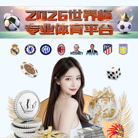
注册入口
星空体育
—— 比赛数据