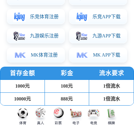
据天空体育最新消息，英超豪门曼联正在密切关注意
甲拉齐奥的中场球员巴希鲁。这名年仅22岁的尼日利
亚中场，凭借本赛季在拉齐奥的出色表现，已经吸引
了多家欧洲顶级俱乐部的关注，而曼联则是最新加入
争夺战的潜在买家。在球队中场阵容面临调整的背景
下，曼联对巴希鲁的兴趣，被视为其夏季转会窗口补
强计划的一个重要信号。